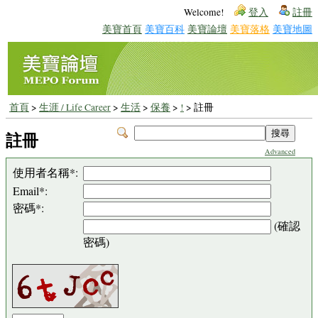
Welcome!
登入
註冊
美寶首頁
美寶百科
美寶論壇
美寶落格
美寶地圖
首頁
>
生涯 / Life Career
>
生活
>
保養
>
!
> 註冊
註冊
Advanced
使用者名稱*:
Email*:
密碼*:
(確認
密碼)