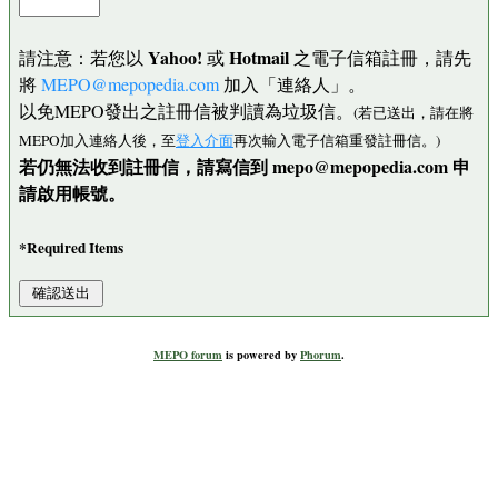
Yahoo!
Hotmail
請注意：若您以
或
之電子信箱註冊，請先
將
MEPO@mepopedia.com
加入「連絡人」。
以免MEPO發出之註冊信被判讀為垃圾信。
(若已送出，請在將
MEPO加入連絡人後，至
登入介面
再次輸入電子信箱重發註冊信。)
若仍無法收到註冊信，請寫信到 mepo@mepopedia.com 申
請啟用帳號。
*Required Items
MEPO forum
is powered by
Phorum
.