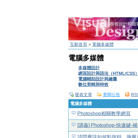
互動首頁
>
電腦多媒體
電腦多媒體
多媒體設計
網頁設計與語法（HTML/CSS
電腦輔助設計與繪圖
數位剪輯與特效
發表文章
查閱公告
RS
電腦多媒體
Photoshop相關教學網頁
[講義] Photoshop-快速鍵
請問應該如何點按鈕，換圖