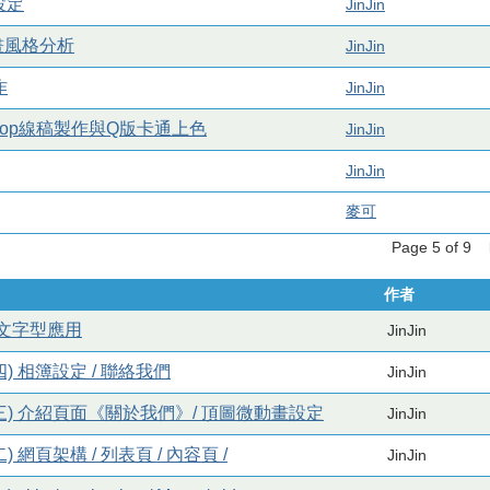
設定
JinJin
插畫風格分析
JinJin
作
JinJin
oshop線稿製作與Q版卡通上色
JinJin
JinJin
麥可
Page 5 of 9
作者
網路中文字型應用
JinJin
四) 相簿設定 / 聯絡我們
JinJin
(三) 介紹頁面《關於我們》/ 頂圖微動畫設定
JinJin
) 網頁架構 / 列表頁 / 內容頁 /
JinJin