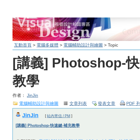
互動首頁
>
電腦多媒體
>
電腦輔助設計與繪圖
> Topic
[講義] Photoshop
教學
作者：
JinJin
電腦輔助設計與繪圖
文章列表
發表文章
PDF
JinJin
[
站內寄信 / PM
]
[講義] Photoshop-快速鍵-補充教學