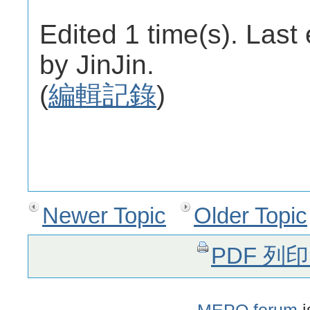
Edited 1 time(s). Last
by JinJin.
(
編輯記錄
)
Newer Topic
Older Topic
PDF 列