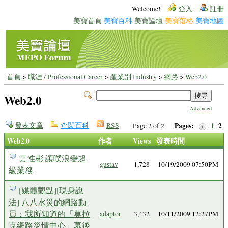
Welcome!
登入
註冊
美寶首頁
美寶百科
美寶論壇
美寶落格
美寶地圖
首頁
>
職涯 / Professional Career
>
產業別 Industry
>
網路
>
Web2.0
Web2.0
Advanced
發表文章
查閱百科
RSS
Pages:
1
2
Page 2 of 2
Web2.0
作者
Views
發表時間
雲惟彬 讓噗浪變超
gustav
1,728
10/19/2009 07:50PM
級業務
[媒體觀點][現身說
法] 八八水災的網路動
員：我所知道的「莫拉
adaptor
3,432
10/11/2009 12:27PM
克網路災情中心」幕後