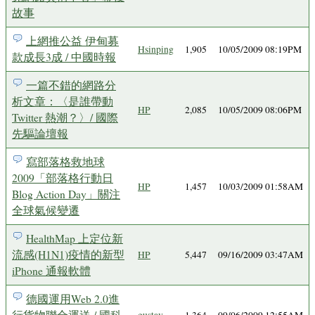
故事
上網推公益 伊甸募
Hsinping
1,905
10/05/2009 08:19PM
款成長3成 / 中國時報
一篇不錯的網路分
析文章：〈是誰帶動
HP
2,085
10/05/2009 08:06PM
Twitter 熱潮？〉/ 國際
先驅論壇報
寫部落格救地球
2009「部落格行動日
HP
1,457
10/03/2009 01:58AM
Blog Action Day」關注
全球氣候變遷
HealthMap 上定位新
流感(H1N1)疫情的新型
HP
5,447
09/16/2009 03:47AM
iPhone 通報軟體
德國運用Web 2.0進
行貨物聯合運送 / 國科