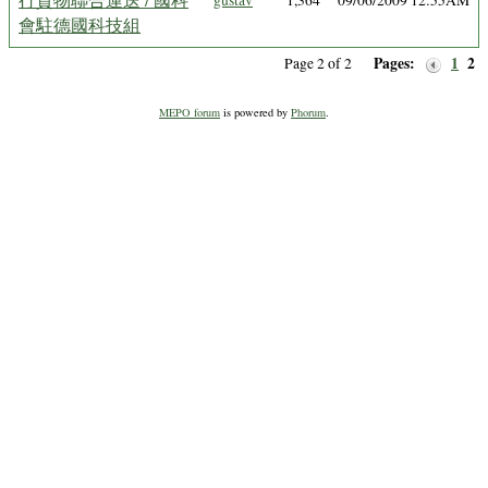
gustav
1,364
09/06/2009 12:55AM
會駐德國科技組
Pages:
1
2
Page 2 of 2
MEPO forum
is powered by
Phorum
.