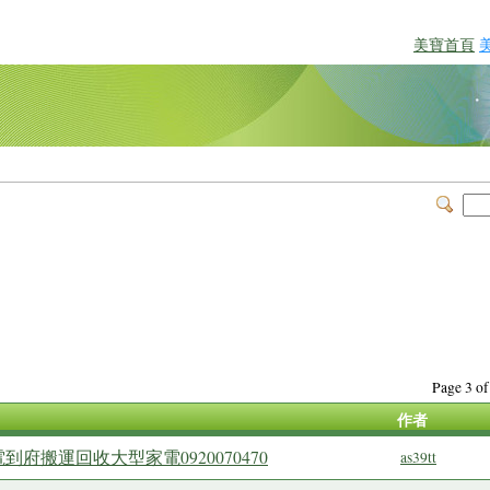
美寶首頁
Page 3 
作者
府搬運回收大型家電0920070470
as39tt