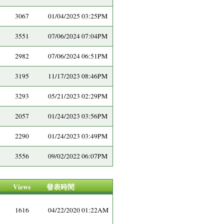
3067
01/04/2025 03:25PM
3551
07/06/2024 07:04PM
2982
07/06/2024 06:51PM
3195
11/17/2023 08:46PM
3293
05/21/2023 02:29PM
2057
01/24/2023 03:56PM
2290
01/24/2023 03:49PM
3556
09/02/2022 06:07PM
Views
發表時間
1616
04/22/2020 01:22AM