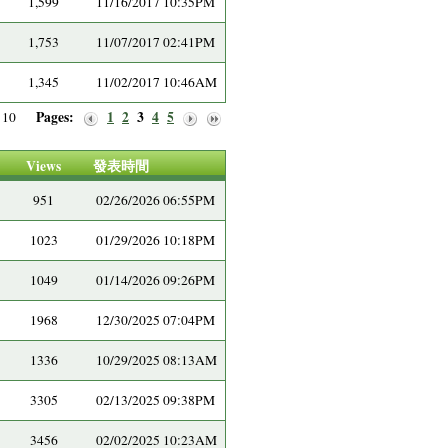
1,599
11/16/2017 10:35PM
1,753
11/07/2017 02:41PM
1,345
11/02/2017 10:46AM
Pages:
1
2
3
4
5
of 10
Views
發表時間
951
02/26/2026 06:55PM
1023
01/29/2026 10:18PM
1049
01/14/2026 09:26PM
1968
12/30/2025 07:04PM
1336
10/29/2025 08:13AM
3305
02/13/2025 09:38PM
3456
02/02/2025 10:23AM