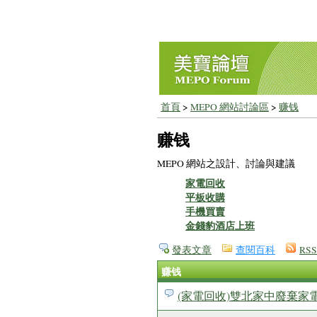
首頁
>
MEPO 網站討論區
>
赚钱
赚钱
MEPO 網站之設計、討論與建議
家電回收
平板收購
手機買賣
金錢豹酒店上班
發表文章
查閱百科
RSS
赚钱
(家電回收)雙北家中廢棄家電到