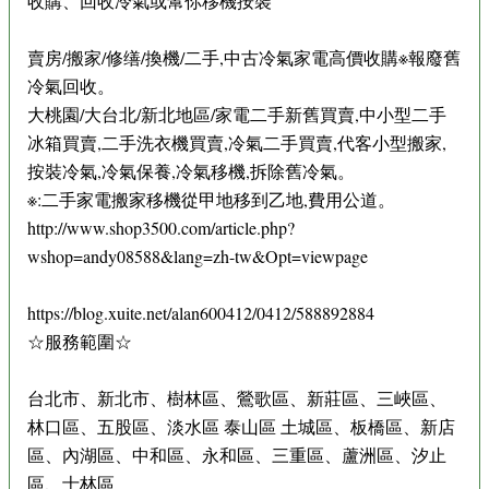
收購、回收冷氣或幫你移機按裝
賣房/搬家/修缮/換機/二手,中古冷氣家電高價收購※報廢舊
冷氣回收。
大桃園/大台北/新北地區/家電二手新舊買賣,中小型二手
冰箱買賣,二手洗衣機買賣,冷氣二手買賣,代客小型搬家,
按裝冷氣,冷氣保養,冷氣移機,拆除舊冷氣。
※:二手家電搬家移機從甲地移到乙地,費用公道。
http://www.shop3500.com/article.php?
wshop=andy08588&lang=zh-tw&Opt=viewpage
https://blog.xuite.net/alan600412/0412/588892884
☆服務範圍☆
台北市、新北市、樹林區、鶯歌區、新莊區、三峽區、
林口區、五股區、淡水區 泰山區 土城區、板橋區、新店
區、內湖區、中和區、永和區、三重區、蘆洲區、汐止
區、士林區