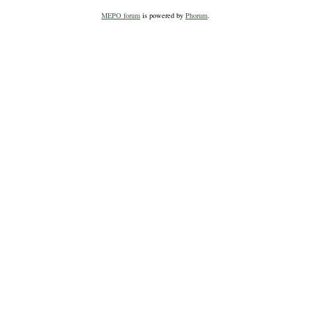
MEPO forum
is powered by
Phorum
.