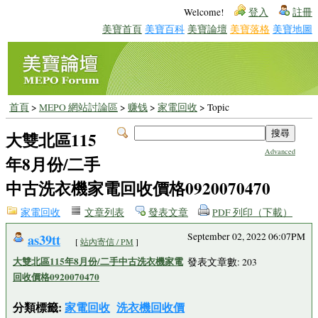
Welcome!
登入
註冊
美寶首頁
美寶百科
美寶論壇
美寶落格
美寶地圖
首頁
>
MEPO 網站討論區
>
赚钱
>
家電回收
> Topic
大雙北區115
Advanced
年8月份/二手
中古洗衣機家電回收價格0920070470
家電回收
文章列表
發表文章
PDF 列印（下載）
as39tt
September 02, 2022 06:07PM
[
站內寄信 / PM
]
大雙北區115年8月份/二手中古洗衣機家電
發表文章數: 203
回收價格0920070470
分類標籤:
家電回收
洗衣機回收價