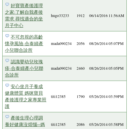
好寶寶產後護理
之家:了解自我產後
hugo33233
1912
06/14/2016 11:56AM
需求 尋找適合的坐
月子中心
不可忽視的高齡
懷孕風險-合泰婦產
mada090234
2056
08/26/2014 05:07PM
小兒聯合診所
認識嬰幼兒玫瑰
疹-合泰婦產小兒聯
mada090234
2460
08/26/2014 05:05PM
合診所
安心坐月子養成
健康體質 媽咪寶貝
titi12385
1790
05/26/2014 03:59PM
產後護理之家專業照
護
產後生理心理調
養好健康沒煩惱─媽
titi12385
2086
05/26/2014 03:58PM