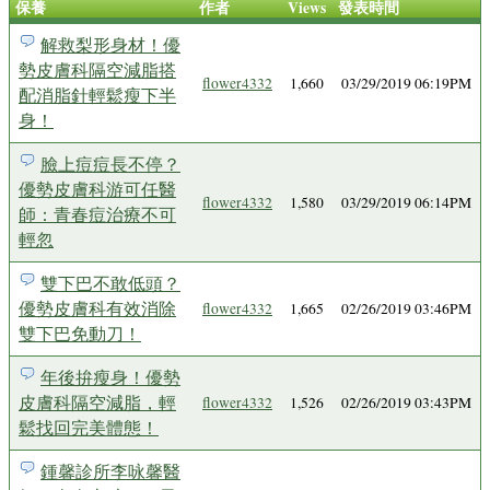
保養
作者
Views
發表時間
解救梨形身材！優
勢皮膚科隔空減脂搭
flower4332
1,660
03/29/2019 06:19PM
配消脂針輕鬆瘦下半
身！
臉上痘痘長不停？
優勢皮膚科游可任醫
flower4332
1,580
03/29/2019 06:14PM
師：青春痘治療不可
輕忽
雙下巴不敢低頭？
優勢皮膚科有效消除
flower4332
1,665
02/26/2019 03:46PM
雙下巴免動刀！
年後拚瘦身！優勢
皮膚科隔空減脂，輕
flower4332
1,526
02/26/2019 03:43PM
鬆找回完美體態！
鍾馨診所李咏馨醫