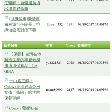
flower4332
1993
12/27/2017 02:04PM
任醫師：自體脂肪填
出澎潤好命臉
[肌膚保養]優勢皮
膚科游可任院長：痘
flower4332
1991
09/19/2017 05:40PM
疤治療需對症下藥 !
秋冬保養
作者
Views
發表時間
【保養】台灣在地
製造生產的專屬敏感
yu1221321
2028
01/18/2017 04:33PM
肌適用保養品 – LA
GINA
一白遮三醜！
Conova蔻娜娃給亞洲
manu89999
2147
01/24/2014 01:09PM
女孩『撕除』暗沈的
保養聖經
Conova 蔻娜娃在