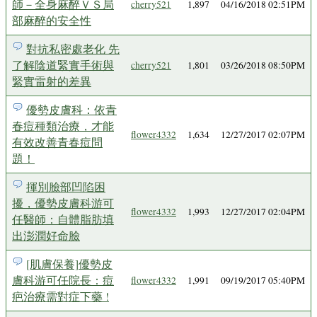
師－全身麻醉ＶＳ局
cherry521
1,897
04/16/2018 02:51PM
部麻醉的安全性
對抗私密處老化 先
了解陰道緊實手術與
cherry521
1,801
03/26/2018 08:50PM
緊實雷射的差異
優勢皮膚科：依青
春痘種類治療，才能
flower4332
1,634
12/27/2017 02:07PM
有效改善青春痘問
題！
揮別臉部凹陷困
擾，優勢皮膚科游可
flower4332
1,993
12/27/2017 02:04PM
任醫師：自體脂肪填
出澎潤好命臉
[肌膚保養]優勢皮
膚科游可任院長：痘
flower4332
1,991
09/19/2017 05:40PM
疤治療需對症下藥 !