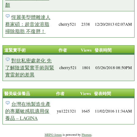
顏
恆麗美型體雕達人
蔡家碩：超音波溶脂
cherry521
2338
12/20/2013 02:07AM
掃除脂肪 不復胖！
道緊實手術
作者
Views
發表時間
對抗私密處老化 先
了解陰道緊實手術與緊
cherry521
1801
03/26/2018 08:50PM
實雷射的差異
醫美級保養品
作者
Views
發表時間
台灣在地製造生產
的專屬敏感肌適用保
yu1221321
1645
11/02/2016 11:34AM
養品 – LAGINA
MEPO forum
is powered by
Phorum
.