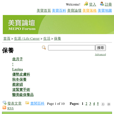
Welcome!
登入
註冊
美寶首頁
美寶百科
美寶論壇
美寶落格
美寶地圖
首頁
>
生涯 / Life Career
>
生活
>
保養
保養
Advanced
坐月子
!
Lagina
優勢皮膚科
秋冬保養
蔡家碩
道緊實手術
醫美級保養品
發表文章
查閱百科
Pages:
1
2
3
4
5
Page 1 of 10
RSS