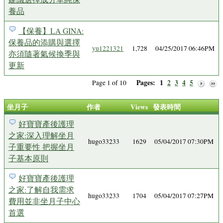
養品
【保養】LA GINA:
保養品的添購與選擇
yu1221321
1,728
04/25/2017 06:46PM
亦須隨著氣候換季與
更新
Pages:
1
2
3
4
5
Page 1 of 10
坐月子
作者
Views
發表時間
好寶寶產後護理
之家:深入理解坐月
hugo33233
1629
05/04/2017 07:30PM
子重要性 把握坐月
子基本原則
好寶寶產後護理
之家:了解自我需求
hugo33233
1704
05/04/2017 07:27PM
費用並非坐月子中心
首選