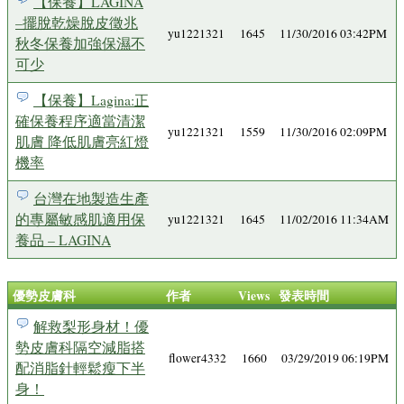
【保養】LAGINA
–擺脫乾燥脫皮徵兆
yu1221321
1645
11/30/2016 03:42PM
秋冬保養加強保濕不
可少
【保養】Lagina:正
確保養程序適當清潔
yu1221321
1559
11/30/2016 02:09PM
肌膚 降低肌膚亮紅燈
機率
台灣在地製造生產
的專屬敏感肌適用保
yu1221321
1645
11/02/2016 11:34AM
養品 – LAGINA
優勢皮膚科
作者
Views
發表時間
解救梨形身材！優
勢皮膚科隔空減脂搭
flower4332
1660
03/29/2019 06:19PM
配消脂針輕鬆瘦下半
身！