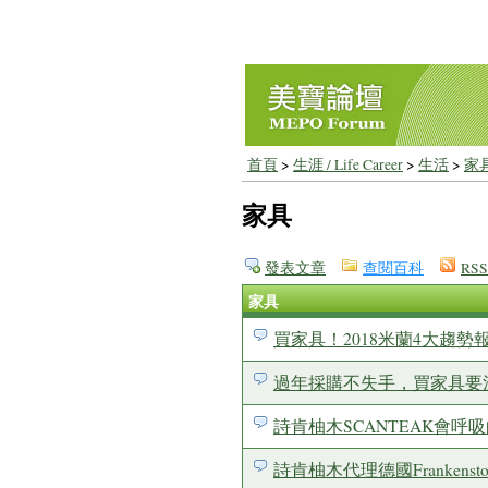
首頁
>
生涯 / Life Career
>
生活
>
家
家具
發表文章
查閱百科
RSS
家具
買家具！2018米蘭4大趨勢
過年採購不失手，買家具要
詩肯柚木SCANTEAK會
詩肯柚木代理德國Frankens