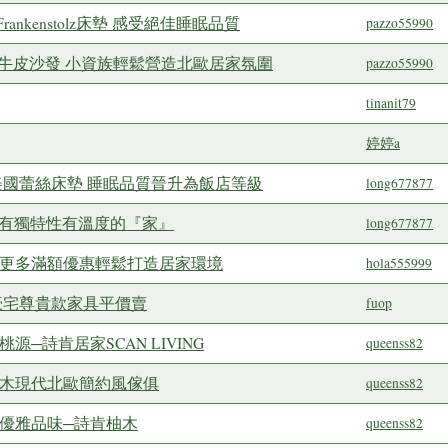
nkenstolz床墊 感受絕佳睡眠品質
pazzo55990
G經典牛皮沙發 小資族輕鬆營造北歐居家氛圍
pazzo55990
tinanit79
婷婷a
進口美國蕾絲床墊 睡眠品質晉升為飯店等級
long677877
造具有獨特性有溫度的『家』
long677877
出更多滿額優惠輕鬆打造居家環境
hola555999
豪宅尊貴款家具平價賣
fuop
─詩肯居家SCAN LIVING
queenss82
柚木現代北歐簡約風傢俱
queenss82
格優雅品味─詩肯柚木
queenss82