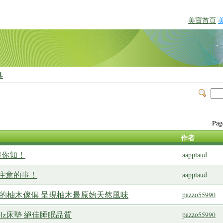
美寶首頁
具
Pa
作者
報你知！
aapplaud
注意的事！
aapplaud
呼吸的柚木傢俱 呈現柚木最原始天然風味
pazzo55990
tolz床墊 絕佳睡眠品質
pazzo55990