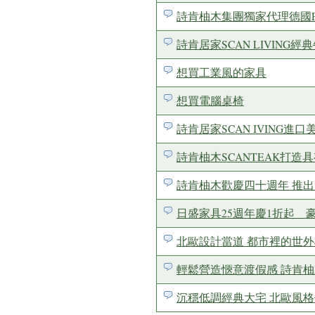
詩肯柚木集團獨家代理德國Fra
詩肯居家SCAN LIVIN
想買工業風的家具
想買電腦桌椅
詩肯居家SCAN IVING
詩肯柚木SCANTEAK打
詩肯柚木歡慶四十週年 推
日盛家具25週年慶1折起 
北歐設計當道 都市裡的世外桃源
輕鬆營造愜意渡假感 詩肯
沉穩低調經典大宅 北歐風