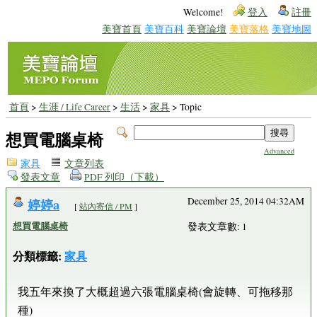
Welcome!
登入
註冊
美寶首頁
美寶百科
美寶論壇
美寶落格
美寶地圖
首頁
>
生涯 / Life Career
>
生活
>
家具
> Topic
想買電腦桌椅
Advanced
家具
文章列表
發表文章
PDF 列印（下載）
婷婷a
December 25, 2014 04:32AM
[
站內寄信 / PM
]
想買電腦桌椅
發表文章數: 1
分類標籤:
家具
我五年來換了大概超過六張電腦桌椅(會旋轉、可拖移那
種)