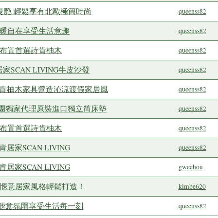
繽紛夏艷 輕鬆享有北歐極簡時尚
queenss82
溫暖自在享受生活意趣
queenss82
間布置首選詩肯柚木
queenss82
SCAN LIVING牛皮沙發
queenss82
詩肯柚木家具營造沁涼渡假家居風
queenss82
團獨家代理原裝進口獨立筒床墊
queenss82
間布置首選詩肯柚木
queenss82
家SCAN LIVING
queenss82
家SCAN LIVING
gwechou
適愜意居家風格輕鬆打造！
kimbe620
愜意氛圍享受生活每一刻
queenss82