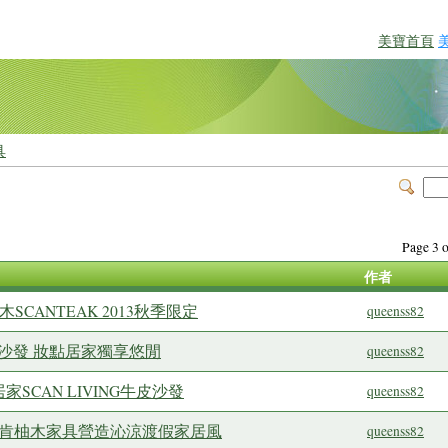
美寶首頁
具
Page 3
作者
CANTEAK 2013秋季限定
queenss82
單人沙發 妝點居家獨享悠閒
queenss82
SCAN LIVING牛皮沙發
queenss82
詩肯柚木家具營造沁涼渡假家居風
queenss82