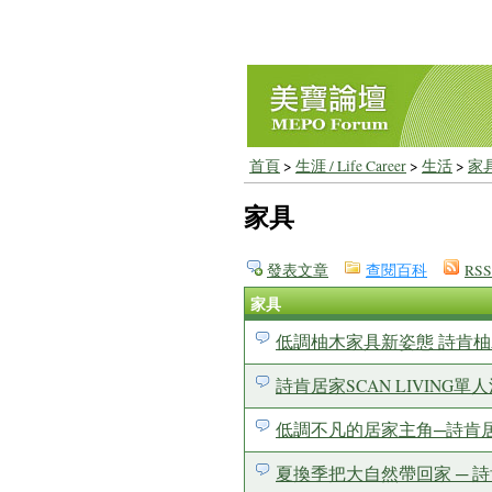
首頁
>
生涯 / Life Career
>
生活
>
家
家具
發表文章
查閱百科
RSS
家具
低調柚木家具新姿態 詩肯柚木S
詩肯居家SCAN LIVING
低調不凡的居家主角─詩肯居家
夏換季把大自然帶回家 ─ 