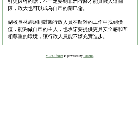
引史懷哲的話，不一定要到非洲行醫才能實踐人道關
懷，政大也可以成為自己的蘭巴倫。
副校長林碧炤則鼓勵行政人員在龐雜的工作中找到價
值，能夠做自己的主人，也承諾要提供更具安全感和互
相尊重的環境，讓行政人員能不斷充實進步。
MEPO forum
is powered by
Phorum
.