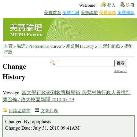
Welcome!
登入
註冊
美寶首頁
美寶百科
美寶論壇
美寶落格
美寶地圖
首頁
>
職涯 / Professional Career
>
產業別 Industry
>
非營利組織
>
學術
行政
Change
Advanced
History
Message:
當大學行政碰到教育與學術 黃榮村勉行政人員找到
蘭巴倫 / 政大校園新聞 2010-07-29
討論區清單
文章列表
Changed By: apophasis
Change Date: July 31, 2010 09:41AM