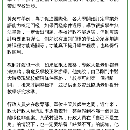
帶動學校進步。
黃榮村舉例，為了促進國際化，各大學開始訂定畢業外
語能力檢定門檻，如果門檻條件過嚴，導致很多學生無
法畢業，一定會出問題。學校行政不能退讓，但制度設
計時要更有彈性，例如沒有達到門檻的學生必須參加訓
練課程才能過關等，才能真正提升學生程度，也確保行
政順利。
教師評鑑也一樣，如果底限太嚴格，導致大量老師都無
法續聘，將危及學校正常辦學。他笑說，自己剛到中醫
大時發現學校續聘條件嚴格，「校長可能第一個得離
開」，後來才調整標準，並提供更多資源協助老師提升
教學研究水準。
行政人員夾在教育部、單位主管與師生之間，近年來，
政大行政人員流動率逐漸攀升，甚至報到不滿一個月就
離職也非個案。黃榮村認為，行政人員在「自己不是主
角」的情況下，也一定要培養「缺我不可」的認知。他