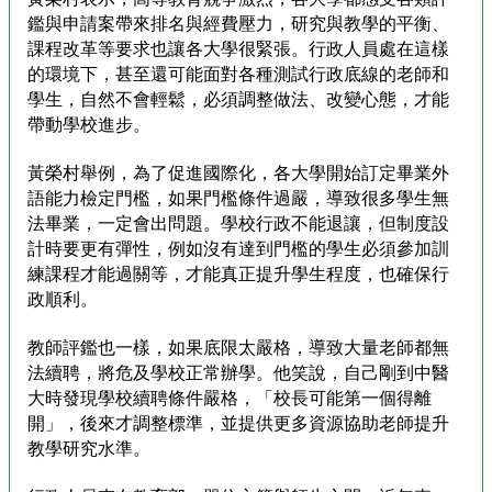
鑑與申請案帶來排名與經費壓力，研究與教學的平衡、
課程改革等要求也讓各大學很緊張。行政人員處在這樣
的環境下，甚至還可能面對各種測試行政底線的老師和
學生，自然不會輕鬆，必須調整做法、改變心態，才能
帶動學校進步。
黃榮村舉例，為了促進國際化，各大學開始訂定畢業外
語能力檢定門檻，如果門檻條件過嚴，導致很多學生無
法畢業，一定會出問題。學校行政不能退讓，但制度設
計時要更有彈性，例如沒有達到門檻的學生必須參加訓
練課程才能過關等，才能真正提升學生程度，也確保行
政順利。
教師評鑑也一樣，如果底限太嚴格，導致大量老師都無
法續聘，將危及學校正常辦學。他笑說，自己剛到中醫
大時發現學校續聘條件嚴格，「校長可能第一個得離
開」，後來才調整標準，並提供更多資源協助老師提升
教學研究水準。