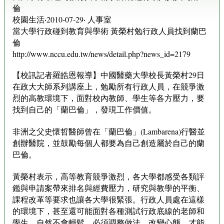
倫
校園生活‧2010-07-29‧ 人事室
當大學行政碰到教育與學術 黃榮村勉行政人員找到蘭巴
倫
http://www.nccu.edu.tw/news/detail.php?news_id=2179
【校訊記者羅皓恩報導】中國醫藥大學校長黃榮村29日
在政大大師系列講座上，勉勵所有行政人員，在競爭激
烈的高教環境下，面對校內教師、學生等各方壓力，要
找到自己的「蘭巴倫」，發現工作價值。
非洲之父史懷哲醫師曾在「蘭巴倫」(Lambarena)行醫並
創辦醫院，並鼓勵每個人都要為自己創造屬於自己的蘭
巴倫。
黃榮村表示，高等教育競爭激烈，各大學都感受各類評
鑑與申請案帶來排名與經費壓力，研究與教學的平衡、
課程改革等要求也讓各大學很緊張。行政人員處在這樣
的環境下，甚至還可能面對各種測試行政底線的老師和
學生，自然不會輕鬆，必須調整做法、改變心態，才能