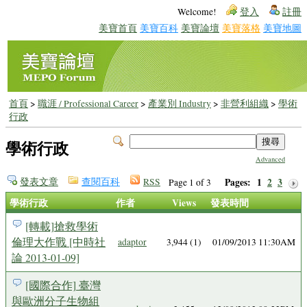
Welcome!
登入
註冊
美寶首頁
美寶百科
美寶論壇
美寶落格
美寶地圖
首頁
>
職涯 / Professional Career
>
產業別 Industry
>
非營利組織
>
學術
行政
學術行政
Advanced
發表文章
查閱百科
RSS
Pages:
1
2
3
Page 1 of 3
學術行政
作者
Views
發表時間
[轉載]搶救學術
倫理大作戰 [中時社
adaptor
3,944 (1)
01/09/2013 11:30AM
論 2013-01-09]
[國際合作] 臺灣
與歐洲分子生物組