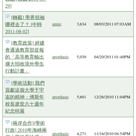
29]
[轉載] 學界領袖
哪裡去了？ [中時
annie
3,634
08/03/2011 07:03AM
2011-08-02]
[教育政策] 經建
會通過教育部提報
的「高等教育輸出
apophasis
5,030
04/20/2011 01:40PM
擴大招收境外學生
行動計畫」
[學術活動] 我們
貢獻這個大學于宇
宙的精神：傅斯年
apophasis
5,601
12/26/2010 11:04PM
校長逝世六十週年
紀念特展
[兩岸合作][學術
行政] 2010年海峽兩
apophasis
4,271
11/16/2010 04:54PM