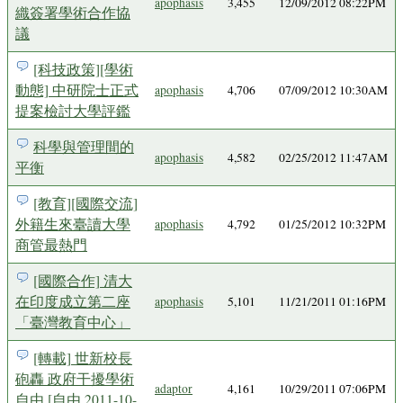
apophasis
3,455
12/09/2012 08:22PM
織簽署學術合作協
議
[科技政策][學術
動態] 中研院士正式
apophasis
4,706
07/09/2012 10:30AM
提案檢討大學評鑑
科學與管理間的
apophasis
4,582
02/25/2012 11:47AM
平衡
[教育][國際交流]
外籍生來臺讀大學
apophasis
4,792
01/25/2012 10:32PM
商管最熱門
[國際合作] 清大
在印度成立第二座
apophasis
5,101
11/21/2011 01:16PM
「臺灣教育中心」
[轉載] 世新校長
砲轟 政府干擾學術
adaptor
4,161
10/29/2011 07:06PM
自由 [自由 2011-10-