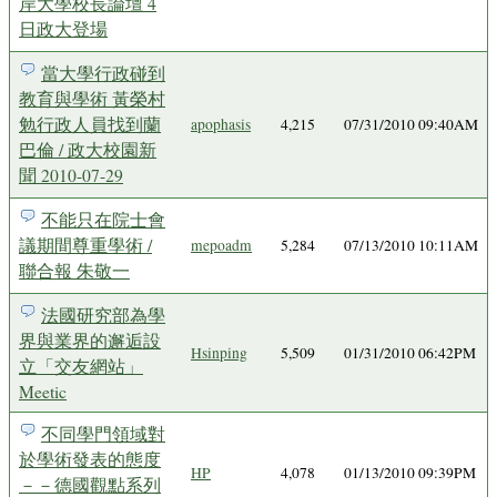
岸大學校長論壇 4
日政大登場
當大學行政碰到
教育與學術 黃榮村
勉行政人員找到蘭
apophasis
4,215
07/31/2010 09:40AM
巴倫 / 政大校園新
聞 2010-07-29
不能只在院士會
議期間尊重學術 /
mepoadm
5,284
07/13/2010 10:11AM
聯合報 朱敬一
法國研究部為學
界與業界的邂逅設
Hsinping
5,509
01/31/2010 06:42PM
立「交友網站」
Meetic
不同學門領域對
於學術發表的態度
HP
4,078
01/13/2010 09:39PM
－－德國觀點系列