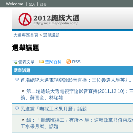
Welcome!
|
|
|
登入
註冊
大選專區首頁
>
選舉議題
選舉議題
發表文章
查閱百科
RSS
選舉議題
首場總統大選電視辯論影音直播：三位參選人馬英九
第二場總統大選電視辯論影音直播(2011.12.10
義、蘇喜全、林瑞雄
民進黨「嘸採工水果月曆」話題
綠：「攏總嘸採工」有所本 馬：這種政黨只值兩塊錢
工水果月曆」話題