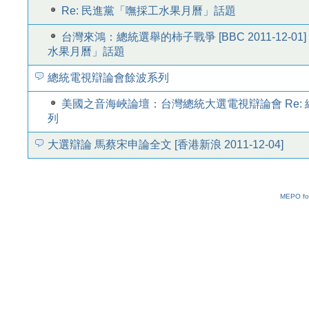
Re: 民進黨「嘸採工水果月曆」話題
台灣來鴻：總統選舉的柿子戰爭 [BBC 2011-12-01
水果月曆」話題
總統電視辯論會餘波系列
美國之音海峽論壇：台灣總統大選電視辯論會 Re:
列
大選辯論 馬蔡宋申論全文 [香港新浪 2011-12-04]
MEPO fo