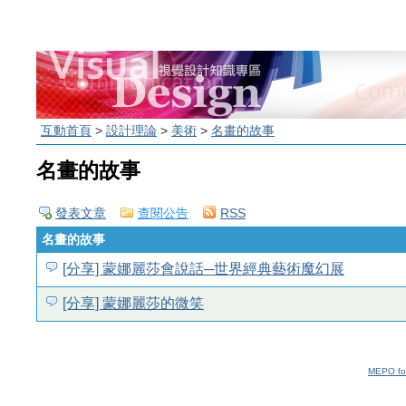
互動首頁
>
設計理論
>
美術
>
名畫的故事
名畫的故事
發表文章
查閱公告
RSS
名畫的故事
[分享] 蒙娜麗莎會說話─世界經典藝術魔幻展
[分享] 蒙娜麗莎的微笑
MEPO fo