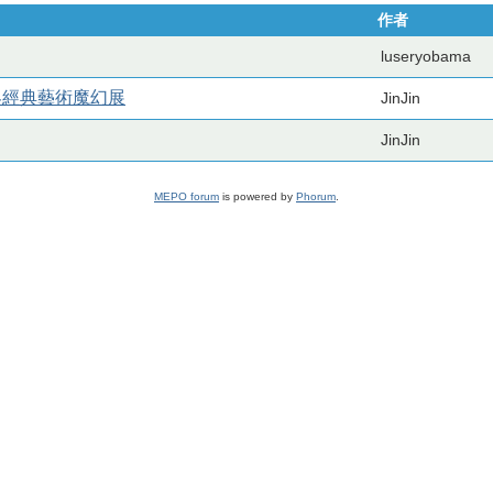
作者
luseryobama
世界經典藝術魔幻展
JinJin
JinJin
MEPO forum
is powered by
Phorum
.