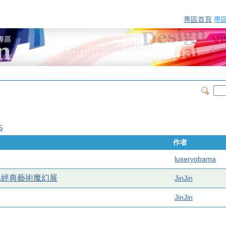
專區首頁
專
S
作者
luseryobama
世界經典藝術魔幻展
JinJin
JinJin