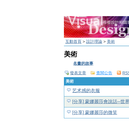
互動首頁
>
設計理論
>
美術
美術
名畫的故事
發表文章
查閱公告
RS
美術
艺术感的衣服
[分享] 蒙娜麗莎會說話─
[分享] 蒙娜麗莎的微笑