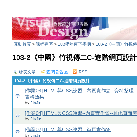
互動首頁
>
課程專區
>
103學年度下學期
>
103-2《中國》竹視
103-2《中國》竹視傳二C-進階網頁設計
發表文章
查閱公告區
RSS
103-2《中國》竹視傳二C-進階網頁設計
[作業03] HTML與CSS練習-- 內頁實作篇--資料整理-
表格效果
by
JinJin
[作業04] HTML與CSS練習--內頁實作篇--其他頁面
by
JinJin
[作業02] HTML與CSS練習-- 首頁實作篇
by
JinJin