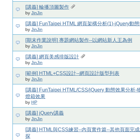
[講義] 輪播頂圖製作
by
JinJin
[講義] FunTaipei HTML 網頁架構分析(1)-jQuer
by
JinJin
[期末作業說明] 專題網站製作--以網站新人王為例
by
JinJin
[講義] 網頁美感排版設計
by
JinJin
[範例] HTML+CSS設計--網頁設計版型列表
by
JinJin
[講義] FunTaipei HTML/CSS/jQuery 動態效果
燈箱效果
by
HP
[講義] jQuery講義
by
JinJin
[講義] HTML與CSS練習--內頁實作篇--其他頁面完
探