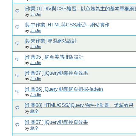
[作業01] DIV與CSS複習 --以色塊為主的基本單欄
by
JinJin
[期中作業] HTML與CSS練習-- 網站實作
by
JinJin
[期末作業] 專題網站設計
by
JinJin
[作業05 ] 網頁美感排版設計
by
JinJin
[作業07 ] jQuery動態換頁效果
by
JinJin
[作業06] jQuery 動態網頁初探-fadein
by
JinJin
[作業08] HTML/CSS/jQuery 物件小動畫、燈箱效果
by
綠辛
[作業07 ] jQuery動態換頁效果
by
綠辛