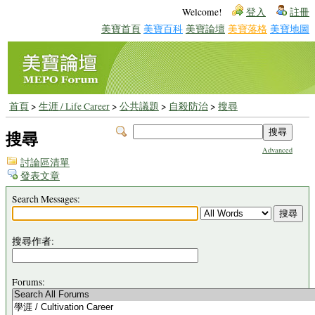
Welcome!
登入
註冊
美寶首頁
美寶百科
美寶論壇
美寶落格
美寶地圖
首頁
>
生涯 / Life Career
>
公共議題
>
自殺防治
>
搜尋
搜尋
Advanced
討論區清單
發表文章
Search Messages:
搜尋作者:
Forums: