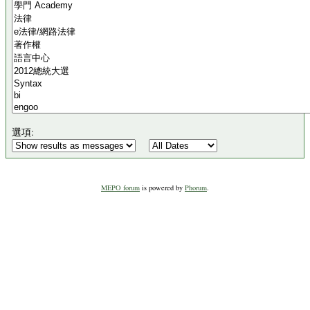
選項:
MEPO forum
is powered by
Phorum
.