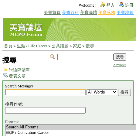
Welcome!
登入
註冊
美寶首頁
美寶百科
美寶論壇
美寶落格
美寶地圖
首頁
>
生涯 / Life Career
>
公共議題
>
家庭
>
搜尋
搜尋
Advanced
討論區清單
發表文章
Search Messages:
搜尋作者:
Forums: