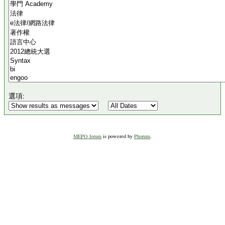
選項:
MEPO forum
is powered by
Phorum
.