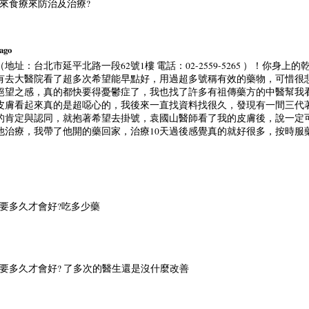
麼來食療來防治及治療?
 ago
址：台北市延平北路一段62號1樓 電話：02-2559-5265 ）！你身
有去大醫院看了超多次希望能早點好，用過超多號稱有效的藥物，可惜很
絕望之感，真的都快要得憂鬱症了，我也找了許多有祖傳藥方的中醫幫我
皮膚看起來真的是超噁心的，我後來一直找資料找很久，發現有一間三代
的肯定與認同，就抱著希望去掛號，袁國山醫師看了我的皮膚後，說一定
他治療，我帶了他開的藥回家，治療10天過後感覺真的就好很多，按時服
病要多久才會好?吃多少藥
病要多久才會好? 了多次的醫生還是沒什麼改善