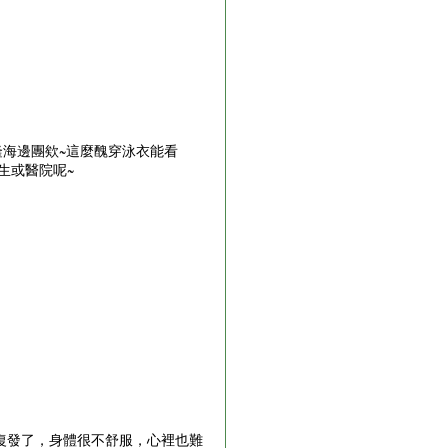
隆海邊團欸~這麼醜穿泳衣能看
生或醫院呢~
復發了，身體很不舒服，心裡也難