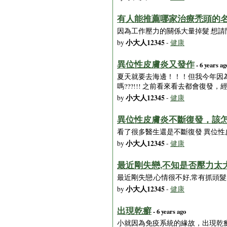
有人能推薦哪家治療禿頭的名
因為工作壓力的關係大量掉髮 想請
小大人12345
by
-
健康
異位性皮膚炎又發作
- 6 years ag
夏天就要去海邊！！！但我今年因
嗎???!!! 之前看來看去都會復
小大人12345
by
-
健康
異位性皮膚炎不斷復發，該
看了很多醫生還是不斷復發 異位性
小大人12345
by
-
健康
最近剛失戀,不知是否壓力太
最近剛失戀,心情很不好,常有抓頭
小大人12345
by
-
健康
出現乾癬
- 6 years ago
小就因為免疫系統的緣故，出現乾