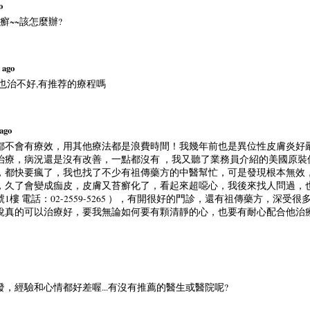
o
癬~~該怎麼辦?
s ago
也治不好,有推荐的療程嗎
 ago
都不會有療效，用其他療法都是浪費時間！我幾年前也是異位性皮膚炎好
治療，病況還是沒有改善，一點都沒有 ，我又聽了業務員介紹的美國原裝
，都快要瘋了，我也找了不少有祖傳藥方的中醫幫忙，可是發現根本無效
，久了會變成痂皮，皮膚又苔癬化了，看起來超噁心，我後來找人問過，
1樓 電話：02-2559-5265 ），有開很好的門診，還有祖傳藥方，深
說真的可以治療好，要我無論如何要有顆清靜的心，也要有耐心配合他治
，經驗和心情都好差喔...有沒有推薦的醫生或醫院呢?