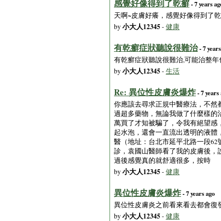
感覺好像得到了乾癬
- 7 years ag
天啊~皮膚好癢，感覺好像得到了乾
小大人12345
by
-
健康
有乾癬症狀聽說很難治
- 7 year
有乾癬症狀聽說很難治,可能治整年
小大人12345
by
-
生活
Re: 異位性皮膚炎爆炸
- 7 years
你應該去尋求正規中醫療法，不然
過超多藥物，無論我做了什麼樣的
萬買了才知被騙了，令我有絕望感
起水泡，還會一直流出透明的液體
醫（地址：台北市延平北路一段62號
診，袁國山醫師看了我的皮膚後，
過後感覺真的就舒適很多，按時
小大人12345
by
-
健康
異位性皮膚炎爆炸
- 7 years ago
異位性皮膚炎之前看來看去都會復發
小大人12345
by
-
健康