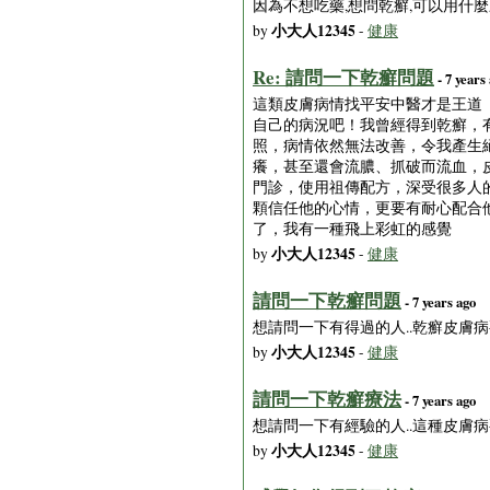
因為不想吃藥,想問乾癬,可以用什
小大人12345
by
-
健康
Re: 請問一下乾癬問題
- 7 years
這類皮膚病情找平安中醫才是王道（地
自己的病況吧！我曾經得到乾癬，
照，病情依然無法改善，令我產生
癢，甚至還會流膿、抓破而流血，
門診，使用祖傳配方，深受很多人
顆信任他的心情，更要有耐心配合
了，我有一種飛上彩虹的感覺
小大人12345
by
-
健康
請問一下乾癬問題
- 7 years ago
想請問一下有得過的人..乾癬皮膚
小大人12345
by
-
健康
請問一下乾癬療法
- 7 years ago
想請問一下有經驗的人..這種皮膚
小大人12345
by
-
健康