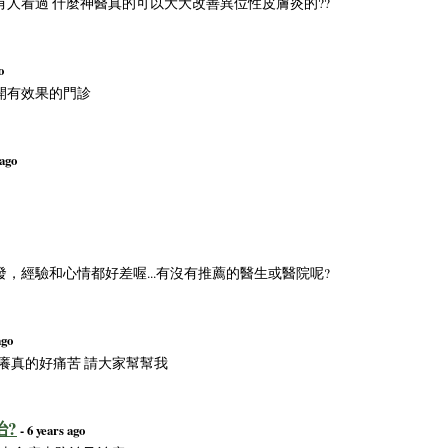
人看過 什麼神醫真的可以大大改善異位性皮膚炎的??
o
開有效果的門診
 ago
，經驗和心情都好差喔...有沒有推薦的醫生或醫院呢?
ago
紅又癢真的好痛苦 請大家幫幫我
治?
- 6 years ago