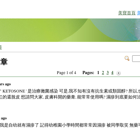
美寶首頁
尋
文章
Pages:
1
2
3
4
Page 1 of 4
ars ago
KETOSONE ' 是治療黴菌感染 可是,我不知有沒有抗生素或類固醇? 所以
紅紅的還脫皮 想請問大家, 皮膚科開的藥膏, 能常常使用嗎? 濕疹到底要如何治
s ago
 我是自幼就有濕疹了 記得幼稚園小學時間都常常因濕疹 被同學取笑 無藥