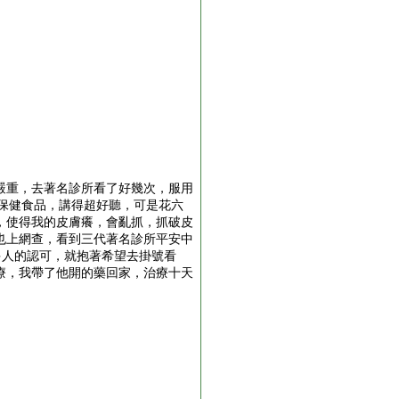
嚴重，去著名診所看了好幾次，服用
保健食品，講得超好聽，可是花六
，使得我的皮膚癢，會亂抓，抓破皮
也上網查，看到三代著名診所平安中
受很多人的認可，就抱著希望去掛號看
療，我帶了他開的藥回家，治療十天