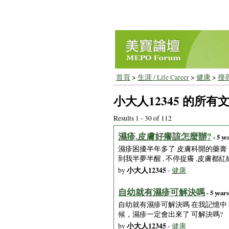
首頁
>
生涯 / Life Career
>
健康
>
搜
小大人12345 的所有
Results 1 - 30 of 112
濕疹.皮膚好癢該怎麼辦?
- 5 ye
濕疹困擾半年多了 皮膚科開的藥膏 " 
到我半夢半醒 , 不停捉癢 ,皮膚都
小大人12345
by
-
健康
自幼就有濕疹可解決嗎
- 5 year
自幼就有濕疹可解決嗎 在我記憶中
候，濕疹一定會出來了 可解決嗎?
小大人12345
by
-
健康