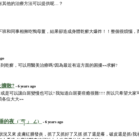
有其他的治療方法可以提供呢…？
下班和同事相揪吃鴨母薑，結果卻造成身體乾癬大爆炸！！整個很煩惱，
ago
得到乾癬，可以用醫美治療嗎?因為最近有這方面的困擾~~求解?
擴散?
- 6 years ago
或是可以讓白斑變慢也可以? 我知道白斑要痊癒很難!!!! 所以只希望大家可
煩各位大大~~
夜_(´ཀ`」 ∠)_
- 6 years ago
狀況又來 皮膚紅腫發炎，抓了又抓好了又抓 抓了還是癢，破皮還是抓(我承