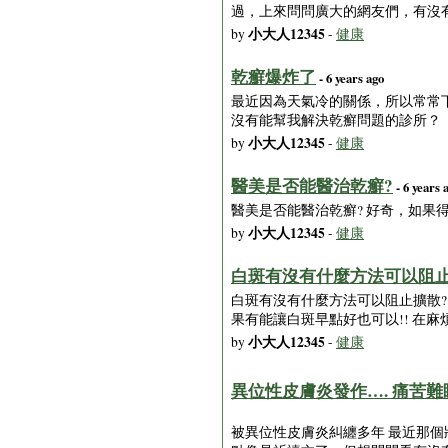
過，上來問問廣大的網友們，有沒
小大人12345
by
-
健康
乾癬爆炸了
- 6 years ago
最近因為天氣冷的關係，所以常常
沒有能幫我解決乾癬問題的診所？
小大人12345
by
-
健康
醫美是否能醫治乾癬?
- 6 years 
醫美是否能醫治乾癬? 好奇，如果
小大人12345
by
-
健康
白斑有沒有什麼方法可以阻止
白斑有沒有什麼方法可以阻止擴散? 
果有能讓白斑早點好也可以!! 在麻
小大人12345
by
-
健康
異位性皮膚炎發作…. 痛苦難睡的
被異位性皮膚炎糾纏多年 最近那個