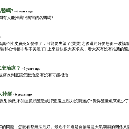
醫嗎?
- 6 years ago
問有人能推薦很厲害的名醫嗎?
o
為異位性皮膚炎又發作了，可能要失望了(哭哭)之後還約好要怒衝一波福
發，經驗和心情都非常不美麗ˋ口ˊ上來趕快跟大家求救，看大家有沒有推薦的醫
怎麼治療？
- 6 years ago
皮膚炎到底該怎麼治療 有沒有可能根治
大掉髮
- 6 years ago
髮反射動做,不知是抓頭髮造成掉髮,還是壓力沒調適好? 覺得髮量愈來愈少了
癬的問題，怎麼看都無法治好。最近不知道是食物還是天氣潮濕的關係又