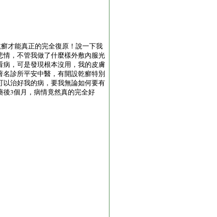
上的乾癬才能真正的完全復原！說一下我
悲情，不管我做了什麼樣外敷內服光
看病，可是發現根本沒用，我的皮膚
著名診所平安中醫，有開設乾癬特別
可以治好我的病，要我無論如何要有
藥後3個月，病情竟然真的完全好