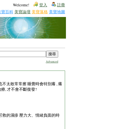
Welcome!
登入
註冊
美寶百科
美寶論壇
美寶落格
美寶地圖
Advanced
,也不太敢常常擦 睡覺時會特別癢 , 癢
療, 才不會不斷復發?
可救的濕疹 壓力大、情緒負面的時