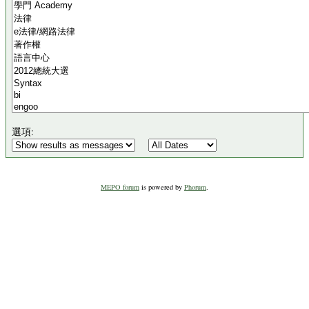
選項:
MEPO forum
is powered by
Phorum
.