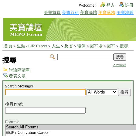
Welcome!
登入
註冊
美寶首頁
美寶百科
美寶論壇
美寶落格
美寶地圖
首頁
>
生涯 / Life Career
>
人生
>
反省
>
環保
>
屠宰場
>
屠宰
>
搜尋
搜尋
Advanced
討論區清單
發表文章
Search Messages:
搜尋作者:
Forums: