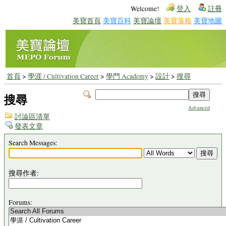
Welcome!
登入
註冊
美寶首頁
美寶百科
美寶論壇
美寶落格
美寶地圖
首頁
>
學涯 / Cultivation Career
>
學門 Academy
>
設計
>
搜尋
搜尋
Advanced
討論區清單
發表文章
Search Messages:
搜尋作者:
Forums: