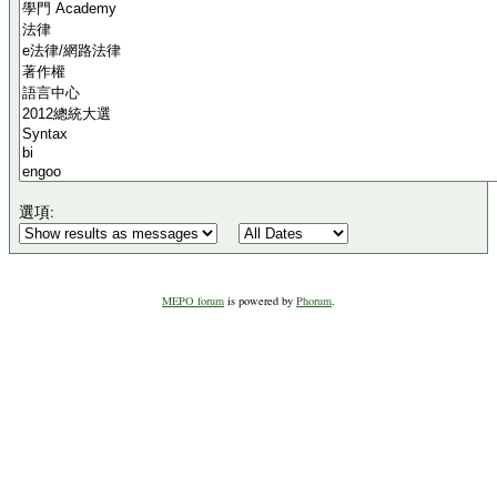
選項:
MEPO forum
is powered by
Phorum
.