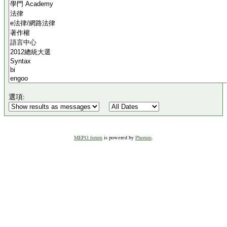
選項:
MEPO forum
is powered by
Phorum
.