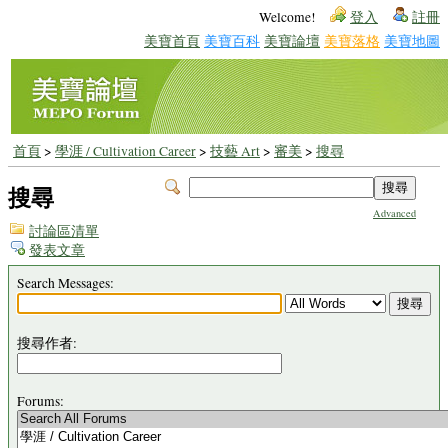
Welcome!
登入
註冊
美寶首頁
美寶百科
美寶論壇
美寶落格
美寶地圖
首頁
>
學涯 / Cultivation Career
>
技藝 Art
>
審美
>
搜尋
搜尋
Advanced
討論區清單
發表文章
Search Messages:
搜尋作者:
Forums: