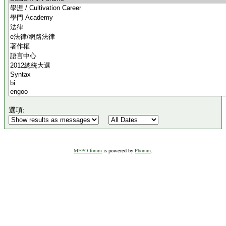
選項:
MEPO forum
is powered by
Phorum
.