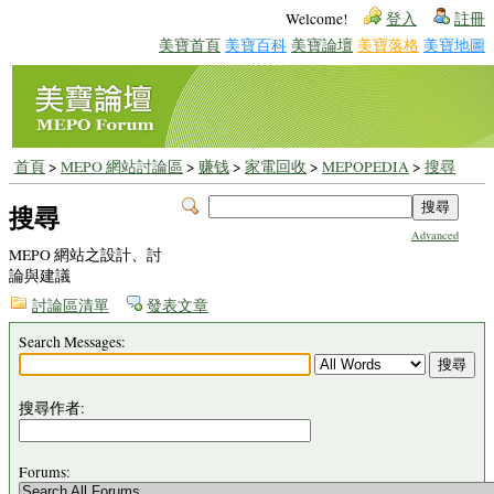
Welcome!
登入
註冊
美寶首頁
美寶百科
美寶論壇
美寶落格
美寶地圖
首頁
>
MEPO 網站討論區
>
赚钱
>
家電回收
>
MEPOPEDIA
>
搜尋
搜尋
Advanced
MEPO 網站之設計、討
論與建議
討論區清單
發表文章
Search Messages:
搜尋作者:
Forums: