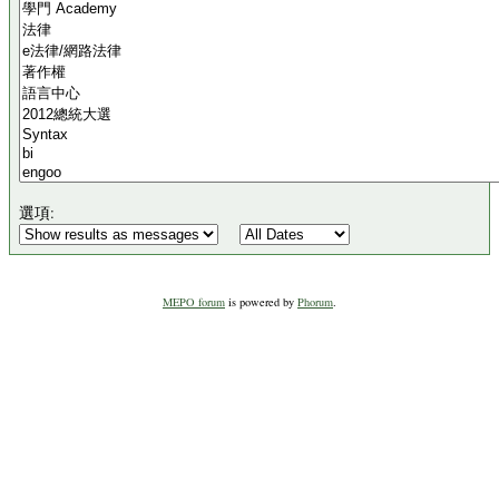
選項:
MEPO forum
is powered by
Phorum
.