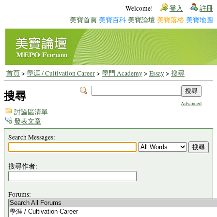
Welcome!
登入
註冊
美寶首頁
美寶百科
美寶論壇
美寶落格
美寶地圖
首頁
>
學涯 / Cultivation Career
>
學門 Academy
>
Essay
>
搜尋
搜尋
Advanced
討論區清單
發表文章
Search Messages:
搜尋作者:
Forums: