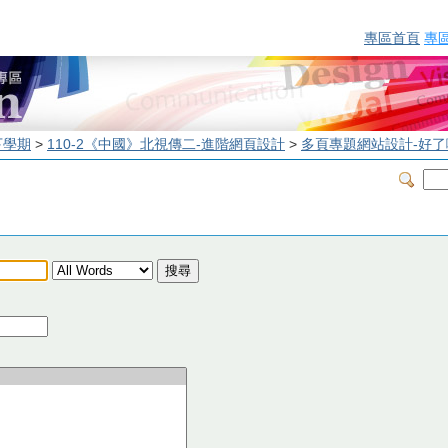
專區首頁
專
下學期
>
110-2《中國》北視傳二-進階網頁設計
>
多頁專題網站設計-好