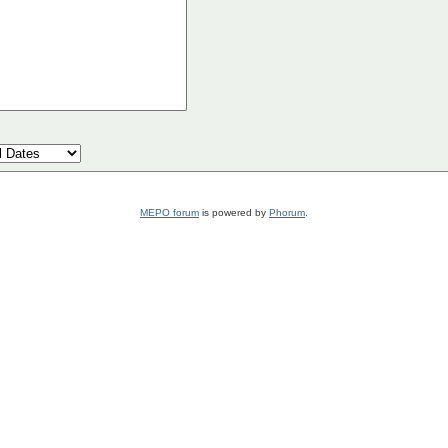
MEPO forum
is powered by
Phorum
.