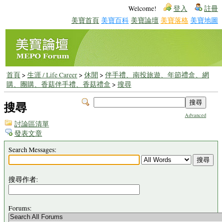
Welcome!
登入
註冊
美寶首頁
美寶百科
美寶論壇
美寶落格
美寶地圖
首頁
>
生涯 / Life Career
>
休閒
>
伴手禮、南投旅遊、年節禮盒、網
購、團購、香菇伴手禮、香菇禮盒
>
搜尋
搜尋
Advanced
討論區清單
發表文章
Search Messages:
搜尋作者:
Forums: