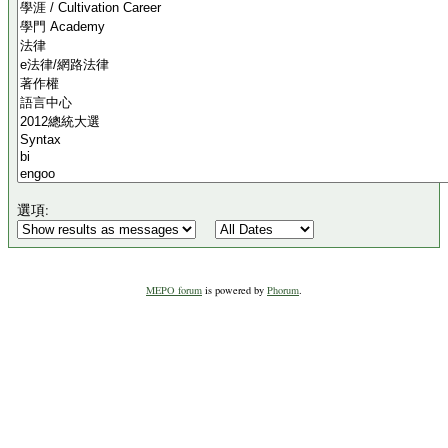
選項:
MEPO forum
is powered by
Phorum
.