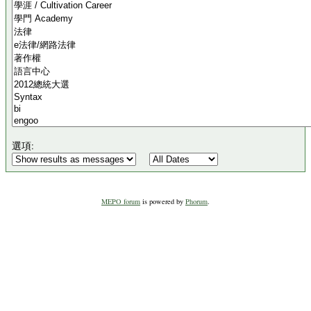
選項:
MEPO forum
is powered by
Phorum
.