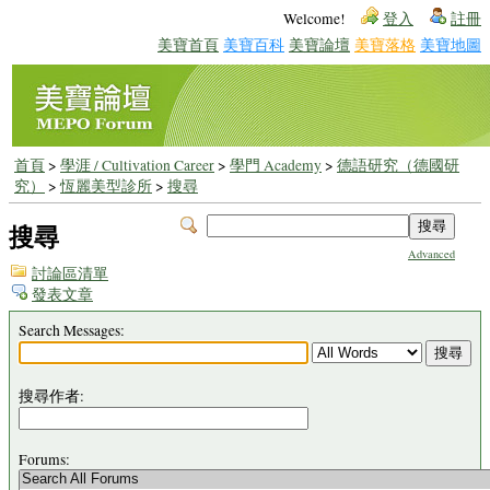
Welcome!
登入
註冊
美寶首頁
美寶百科
美寶論壇
美寶落格
美寶地圖
首頁
>
學涯 / Cultivation Career
>
學門 Academy
>
德語研究（德國研
究）
>
恆麗美型診所
>
搜尋
搜尋
Advanced
討論區清單
發表文章
Search Messages:
搜尋作者:
Forums: