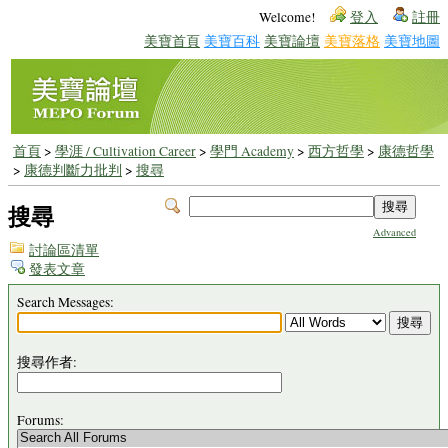
Welcome!
登入
註冊
美寶首頁
美寶百科
美寶論壇
美寶落格
美寶地圖
首頁
>
學涯 / Cultivation Career
>
學門 Academy
>
西方哲學
>
康德哲學
>
康德判斷力批判
>
搜尋
搜尋
Advanced
討論區清單
發表文章
Search Messages:
搜尋作者:
Forums: