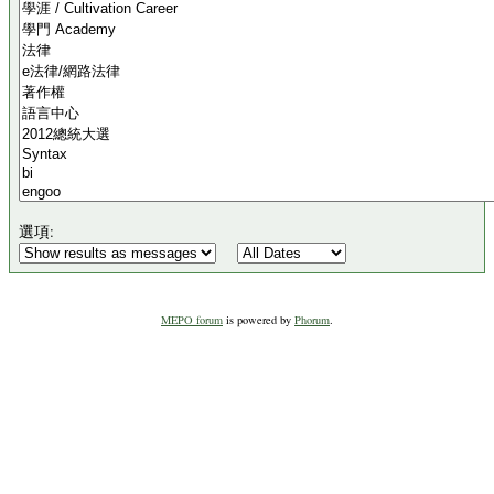
選項:
MEPO forum
is powered by
Phorum
.