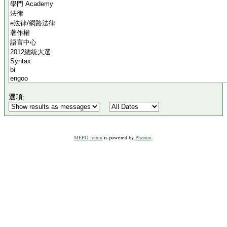
選項:
MEPO forum
is powered by
Phorum
.