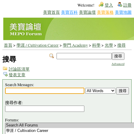
Welcome!
登入
註冊
美寶首頁
美寶百科
美寶論壇
美寶落格
美寶地圖
首頁
>
學涯 / Cultivation Career
>
學門 Academy
>
科學
>
光學
>
搜尋
搜尋
Advanced
討論區清單
發表文章
Search Messages:
搜尋作者:
Forums: