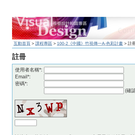
互動首頁
>
課程專區
>
100-2《中國》竹視傳一A-色彩計畫
> 註
註冊
使用者名稱*:
Email*:
密碼*:
(確