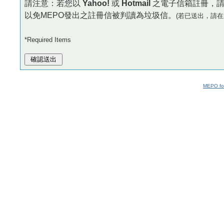
請注意：若您以
Yahoo!
或
Hotmail
之電子信箱註冊，
以免MEPO發出之註冊信被判讀為垃圾信。
(若已送出，請在
*Required Items
MEPO fo