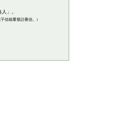
絡人」。
子信箱重發註冊信。)