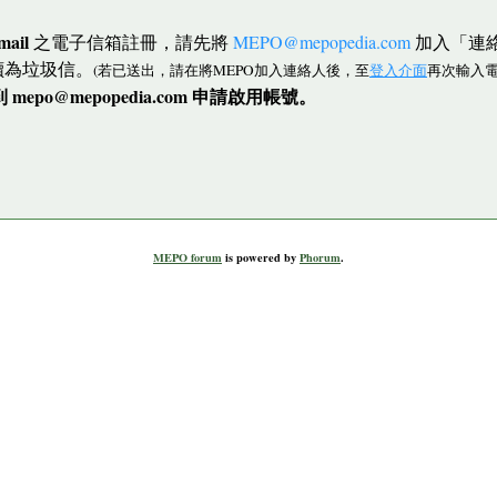
mail
之電子信箱註冊，請先將
MEPO@mepopedia.com
加入「連
讀為垃圾信。
(若已送出，請在將MEPO加入連絡人後，至
登入介面
再次輸入電
po@mepopedia.com 申請啟用帳號。
MEPO forum
is powered by
Phorum
.