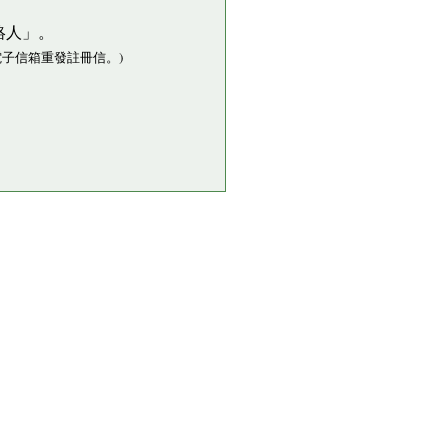
絡人」。
子信箱重發註冊信。)