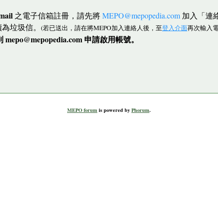
mail
之電子信箱註冊，請先將
MEPO@mepopedia.com
加入「連
讀為垃圾信。
(若已送出，請在將MEPO加入連絡人後，至
登入介面
再次輸入電
po@mepopedia.com 申請啟用帳號。
MEPO forum
is powered by
Phorum
.