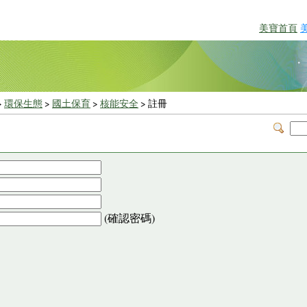
美寶首頁
>
環保生態
>
國土保育
>
核能安全
> 註冊
(確認密碼)