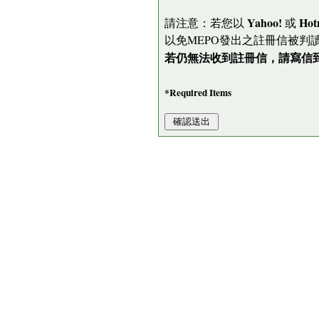
Yahoo!
Hot
請注意：若您以
或
以免MEPO發出之註冊信被判
若仍無法收到註冊信，請寫信到 me
*Required Items