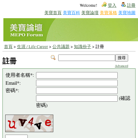
Welcome!
登入
註冊
美寶首頁
美寶百科
美寶論壇
美寶落格
美寶地圖
首頁
>
生涯 / Life Career
>
公共議題
>
知識份子
> 註冊
註冊
Advanced
使用者名稱*:
Email*:
密碼*:
(確認
密碼)