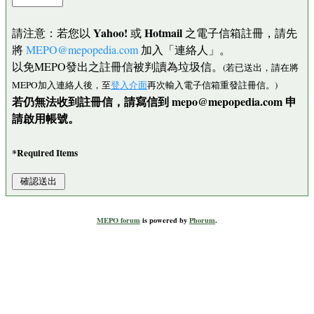
Yahoo!
Hotmail
請注意：若您以
或
之電子信箱註冊，請先
將
MEPO@mepopedia.com
加入「連絡人」。
以免MEPO發出之註冊信被判讀為垃圾信。
(若已送出，請在將
MEPO加入連絡人後，至
登入介面
再次輸入電子信箱重發註冊信。)
若仍無法收到註冊信，請寫信到 mepo@mepopedia.com 申
請啟用帳號。
*Required Items
MEPO forum
is powered by
Phorum
.