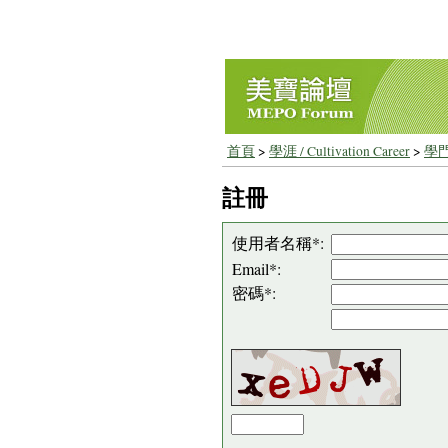
首頁
>
學涯 / Cultivation Career
>
學門
註冊
使用者名稱*:
Email*:
密碼*: