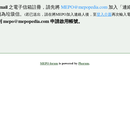
mail
之電子信箱註冊，請先將
MEPO@mepopedia.com
加入「連
讀為垃圾信。
(若已送出，請在將MEPO加入連絡人後，至
登入介面
再次輸入電
po@mepopedia.com 申請啟用帳號。
MEPO forum
is powered by
Phorum
.