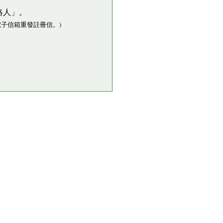
絡人」。
子信箱重發註冊信。)