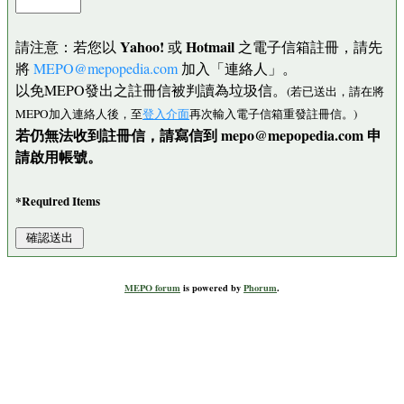
Yahoo!
Hotmail
請注意：若您以
或
之電子信箱註冊，請先
將
MEPO@mepopedia.com
加入「連絡人」。
以免MEPO發出之註冊信被判讀為垃圾信。
(若已送出，請在將
MEPO加入連絡人後，至
登入介面
再次輸入電子信箱重發註冊信。)
若仍無法收到註冊信，請寫信到 mepo@mepopedia.com 申
請啟用帳號。
*Required Items
MEPO forum
is powered by
Phorum
.