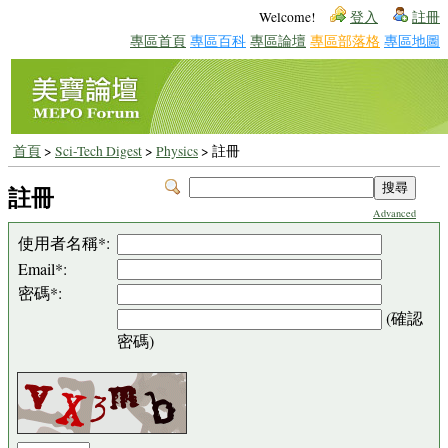
Welcome!
登入
註冊
專區首頁
專區百科
專區論壇
專區部落格
專區地圖
首頁
>
Sci-Tech Digest
>
Physics
> 註冊
註冊
Advanced
使用者名稱*:
Email*:
密碼*:
(確認
密碼)