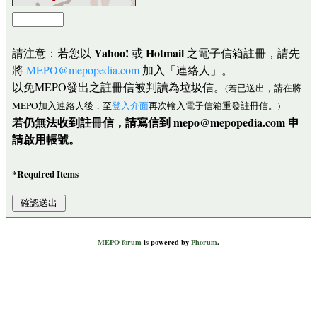
Yahoo!
Hotmail
請注意：若您以
或
之電子信箱註冊，請先
將
MEPO@mepopedia.com
加入「連絡人」。
以免MEPO發出之註冊信被判讀為垃圾信。
(若已送出，請在將
MEPO加入連絡人後，至
登入介面
再次輸入電子信箱重發註冊信。)
若仍無法收到註冊信，請寫信到 mepo@mepopedia.com 申
請啟用帳號。
*Required Items
MEPO forum
is powered by
Phorum
.