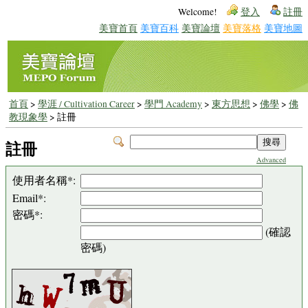
Welcome!
登入
註冊
美寶首頁
美寶百科
美寶論壇
美寶落格
美寶地圖
首頁
>
學涯 / Cultivation Career
>
學門 Academy
>
東方思想
>
佛學
>
佛
教現象學
> 註冊
註冊
Advanced
使用者名稱*:
Email*:
密碼*:
(確認
密碼)