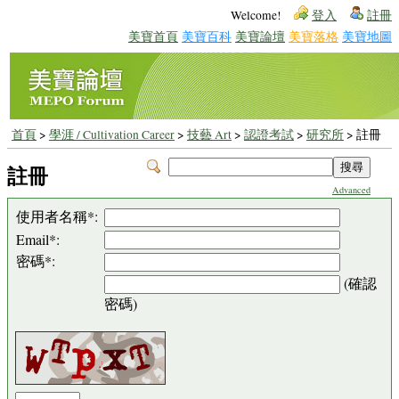
Welcome!
登入
註冊
美寶首頁
美寶百科
美寶論壇
美寶落格
美寶地圖
首頁
>
學涯 / Cultivation Career
>
技藝 Art
>
認證考試
>
研究所
> 註冊
註冊
Advanced
使用者名稱*:
Email*:
密碼*:
(確認
密碼)