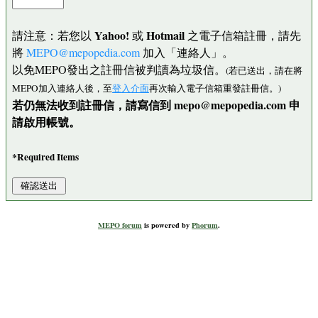
Yahoo!
Hotmail
請注意：若您以
或
之電子信箱註冊，請先
將
MEPO@mepopedia.com
加入「連絡人」。
以免MEPO發出之註冊信被判讀為垃圾信。
(若已送出，請在將
MEPO加入連絡人後，至
登入介面
再次輸入電子信箱重發註冊信。)
若仍無法收到註冊信，請寫信到 mepo@mepopedia.com 申
請啟用帳號。
*Required Items
MEPO forum
is powered by
Phorum
.