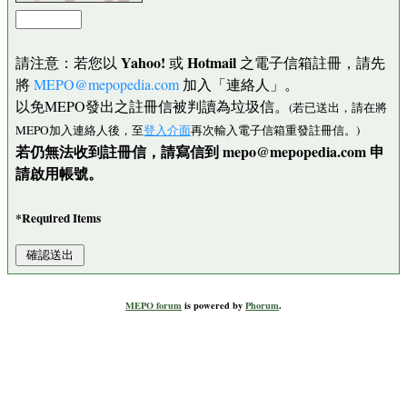
Yahoo!
Hotmail
請注意：若您以
或
之電子信箱註冊，請先
將
MEPO@mepopedia.com
加入「連絡人」。
以免MEPO發出之註冊信被判讀為垃圾信。
(若已送出，請在將
MEPO加入連絡人後，至
登入介面
再次輸入電子信箱重發註冊信。)
若仍無法收到註冊信，請寫信到 mepo@mepopedia.com 申
請啟用帳號。
*Required Items
MEPO forum
is powered by
Phorum
.