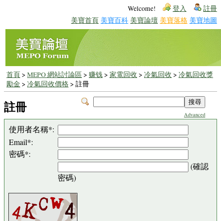
Welcome!
登入
註冊
美寶首頁
美寶百科
美寶論壇
美寶落格
美寶地圖
首頁
>
MEPO 網站討論區
>
赚钱
>
家電回收
>
冷氣回收
>
冷氣回收獎
勵金
>
冷氣回收價格
> 註冊
註冊
Advanced
使用者名稱*:
Email*:
密碼*:
(確認
密碼)