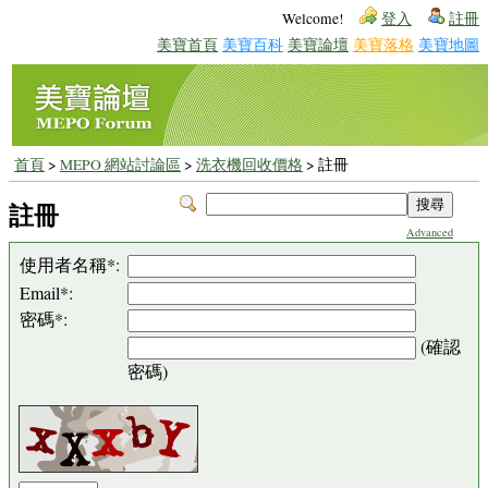
Welcome!
登入
註冊
美寶首頁
美寶百科
美寶論壇
美寶落格
美寶地圖
首頁
>
MEPO 網站討論區
>
洗衣機回收價格
> 註冊
註冊
Advanced
使用者名稱*:
Email*:
密碼*:
(確認
密碼)