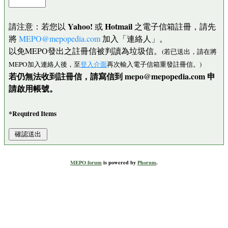
Yahoo!
Hotmail
請注意：若您以
或
之電子信箱註冊，請先
將
MEPO@mepopedia.com
加入「連絡人」。
以免MEPO發出之註冊信被判讀為垃圾信。
(若已送出，請在將
MEPO加入連絡人後，至
登入介面
再次輸入電子信箱重發註冊信。)
若仍無法收到註冊信，請寫信到 mepo@mepopedia.com 申
請啟用帳號。
*Required Items
MEPO forum
is powered by
Phorum
.