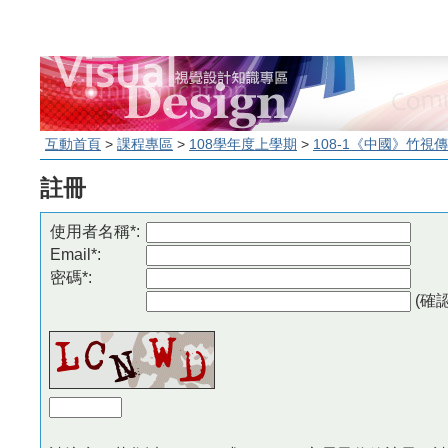
互動首頁
>
課程專區
>
108學年度上學期
>
108-1《中國》竹視
註冊
使用者名稱*:
Email*:
密碼*:
(確