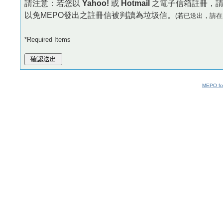
請注意：若您以
Yahoo!
或
Hotmail
之電子信箱註冊，
以免MEPO發出之註冊信被判讀為垃圾信。
(若已送出，請在
*Required Items
MEPO fo