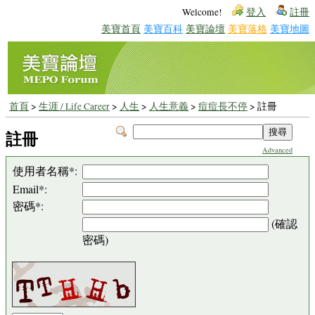
Welcome!
登入
註冊
美寶首頁
美寶百科
美寶論壇
美寶落格
美寶地圖
首頁
>
生涯 / Life Career
>
人生
>
人生意義
>
痘痘長不停
> 註冊
註冊
Advanced
使用者名稱*:
Email*:
密碼*:
(確認
密碼)