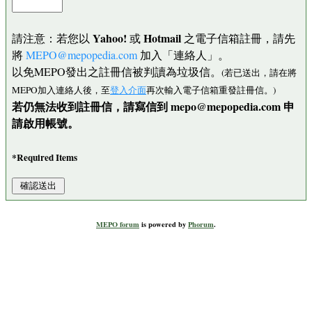
Yahoo!
Hotmail
請注意：若您以
或
之電子信箱註冊，請先
將
MEPO@mepopedia.com
加入「連絡人」。
以免MEPO發出之註冊信被判讀為垃圾信。
(若已送出，請在將
MEPO加入連絡人後，至
登入介面
再次輸入電子信箱重發註冊信。)
若仍無法收到註冊信，請寫信到 mepo@mepopedia.com 申
請啟用帳號。
*Required Items
MEPO forum
is powered by
Phorum
.