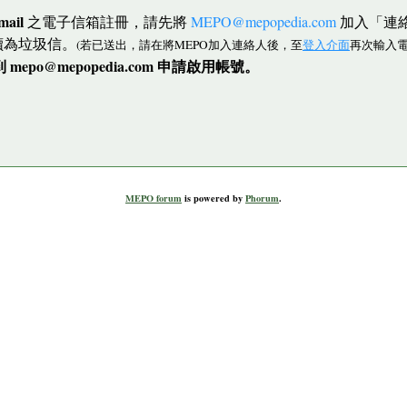
mail
之電子信箱註冊，請先將
MEPO@mepopedia.com
加入「連
讀為垃圾信。
(若已送出，請在將MEPO加入連絡人後，至
登入介面
再次輸入電
po@mepopedia.com 申請啟用帳號。
MEPO forum
is powered by
Phorum
.