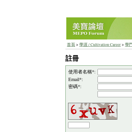
首頁
>
學涯 / Cultivation Career
>
學門
註冊
使用者名稱*:
Email*:
密碼*: