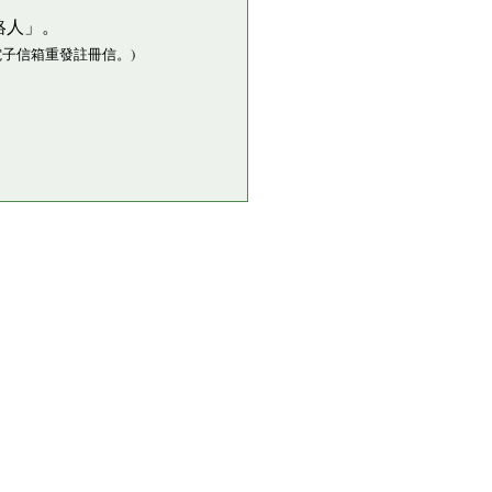
絡人」。
子信箱重發註冊信。)