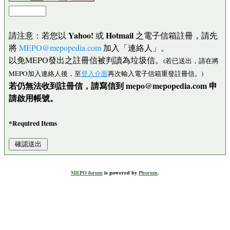
Yahoo!
Hotmail
請注意：若您以
或
之電子信箱註冊，請先
將
MEPO@mepopedia.com
加入「連絡人」。
以免MEPO發出之註冊信被判讀為垃圾信。
(若已送出，請在將
MEPO加入連絡人後，至
登入介面
再次輸入電子信箱重發註冊信。)
若仍無法收到註冊信，請寫信到 mepo@mepopedia.com 申
請啟用帳號。
*Required Items
MEPO forum
is powered by
Phorum
.