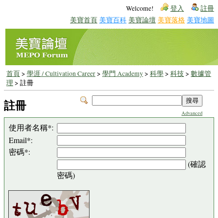
Welcome!
登入
註冊
美寶首頁
美寶百科
美寶論壇
美寶落格
美寶地圖
首頁
>
學涯 / Cultivation Career
>
學門 Academy
>
科學
>
科技
>
數據管
理
> 註冊
註冊
Advanced
使用者名稱*:
Email*:
密碼*:
(確認
密碼)