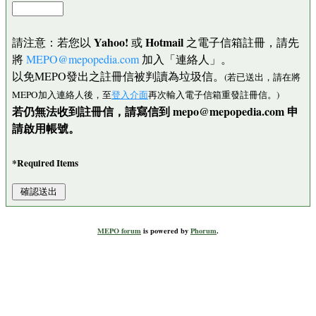
Yahoo!
Hotmail
請注意：若您以
或
之電子信箱註冊，請先
將
MEPO@mepopedia.com
加入「連絡人」。
以免MEPO發出之註冊信被判讀為垃圾信。
(若已送出，請在將
MEPO加入連絡人後，至
登入介面
再次輸入電子信箱重發註冊信。)
若仍無法收到註冊信，請寫信到 mepo@mepopedia.com 申
請啟用帳號。
*Required Items
MEPO forum
is powered by
Phorum
.