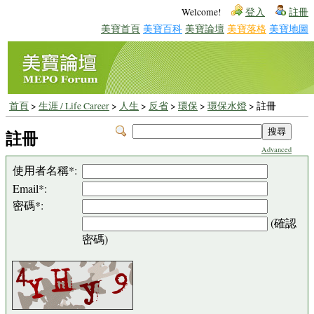
Welcome!
登入
註冊
美寶首頁
美寶百科
美寶論壇
美寶落格
美寶地圖
首頁
>
生涯 / Life Career
>
人生
>
反省
>
環保
>
環保水燈
> 註冊
註冊
Advanced
使用者名稱*:
Email*:
密碼*:
(確認
密碼)