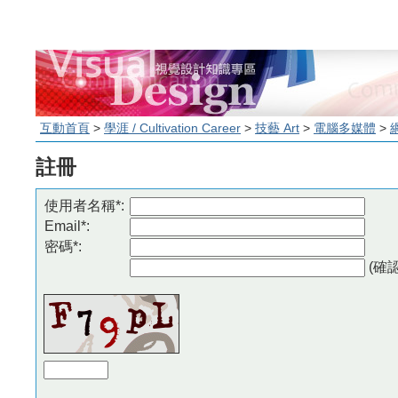
互動首頁
>
學涯 / Cultivation Career
>
技藝 Art
>
電腦多媒體
>
註冊
使用者名稱*:
Email*:
密碼*:
(確