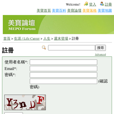
Welcome!
登入
註冊
美寶首頁
美寶百科
美寶論壇
美寶落格
美寶地圖
首頁
>
生涯 / Life Career
>
人生
>
週末登場
> 註冊
註冊
Advanced
使用者名稱*:
Email*:
密碼*:
(確認
密碼)