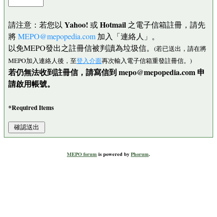
Yahoo!
Hotmail
請注意：若您以
或
之電子信箱註冊，請先
將
MEPO@mepopedia.com
加入「連絡人」。
以免MEPO發出之註冊信被判讀為垃圾信。
(若已送出，請在將
MEPO加入連絡人後，至
登入介面
再次輸入電子信箱重發註冊信。)
若仍無法收到註冊信，請寫信到 mepo@mepopedia.com 申
請啟用帳號。
*Required Items
MEPO forum
is powered by
Phorum
.