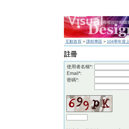
互動首頁
>
課程專區
>
104學年度
註冊
使用者名稱*:
Email*:
密碼*: