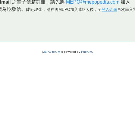
tmail
之電子信箱註冊，請先將
MEPO@mepopedia.com
加入「
讀為垃圾信。
(若已送出，請在將MEPO加入連絡人後，至
登入介面
再次輸入
MEPO forum
is powered by
Phorum
.