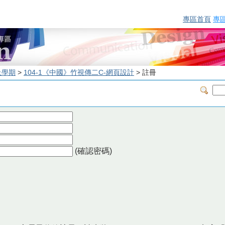
專區首頁
專
上學期
>
104-1《中國》竹視傳二C-網頁設計
> 註冊
(確認密碼)