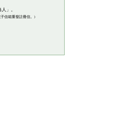
絡人」。
子信箱重發註冊信。)