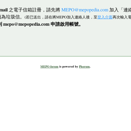
mail
之電子信箱註冊，請先將
MEPO@mepopedia.com
加入「連
讀為垃圾信。
(若已送出，請在將MEPO加入連絡人後，至
登入介面
再次輸入電
po@mepopedia.com 申請啟用帳號。
MEPO forum
is powered by
Phorum
.