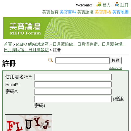
Welcome!
登入
註冊
美寶首頁
美寶百科
美寶論壇
美寶落格
美寶地圖
首頁
>
MEPO 網站討論區
>
日月潭旅館、日月潭住宿、日月潭包場、
日月潭民宿、日月潭飯店
> 註冊
註冊
Advanced
使用者名稱*:
Email*:
密碼*:
(確認
密碼)