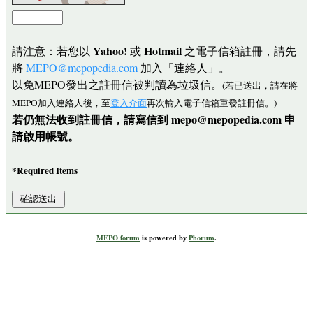
Yahoo!
Hotmail
請注意：若您以
或
之電子信箱註冊，請先
將
MEPO@mepopedia.com
加入「連絡人」。
以免MEPO發出之註冊信被判讀為垃圾信。
(若已送出，請在將
MEPO加入連絡人後，至
登入介面
再次輸入電子信箱重發註冊信。)
若仍無法收到註冊信，請寫信到 mepo@mepopedia.com 申
請啟用帳號。
*Required Items
MEPO forum
is powered by
Phorum
.