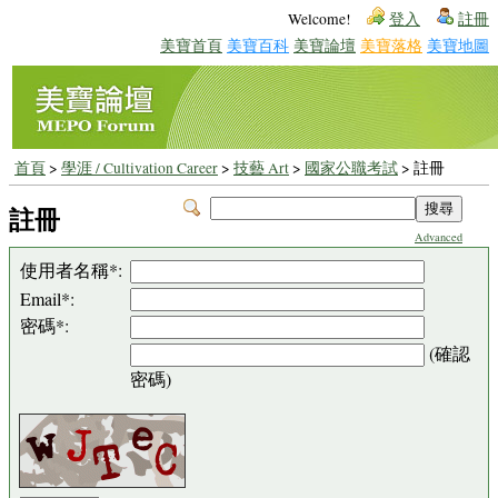
Welcome!
登入
註冊
美寶首頁
美寶百科
美寶論壇
美寶落格
美寶地圖
首頁
>
學涯 / Cultivation Career
>
技藝 Art
>
國家公職考試
> 註冊
註冊
Advanced
使用者名稱*:
Email*:
密碼*:
(確認
密碼)