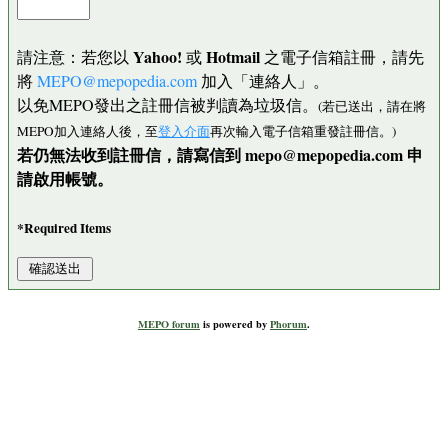
Yahoo!
Hotmail
請注意：若您以
或
之電子信箱註冊，請先
將
MEPO@mepopedia.com
加入「連絡人」。
以免MEPO發出之註冊信被判讀為垃圾信。
(若已送出，請在將
MEPO加入連絡人後，至
登入介面
再次輸入電子信箱重發註冊信。)
若仍無法收到註冊信，請寫信到 mepo@mepopedia.com 申
請啟用帳號。
*Required Items
MEPO forum
is powered by
Phorum
.